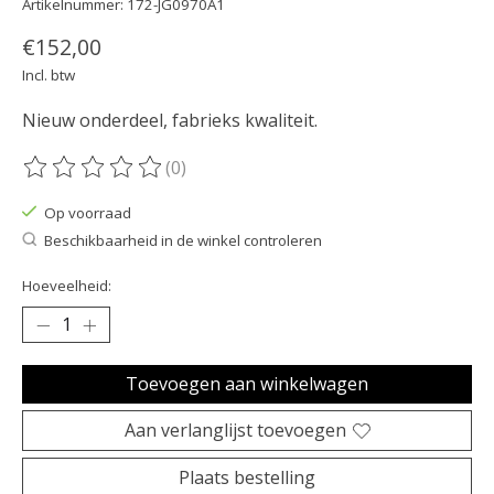
Artikelnummer: 172-JG0970A1
€152,00
Incl. btw
Nieuw onderdeel, fabrieks kwaliteit.
(0)
De beoordeling van dit product is
0
van de 5
Op voorraad
Beschikbaarheid in de winkel controleren
Hoeveelheid:
Toevoegen aan winkelwagen
Aan verlanglijst toevoegen
Plaats bestelling