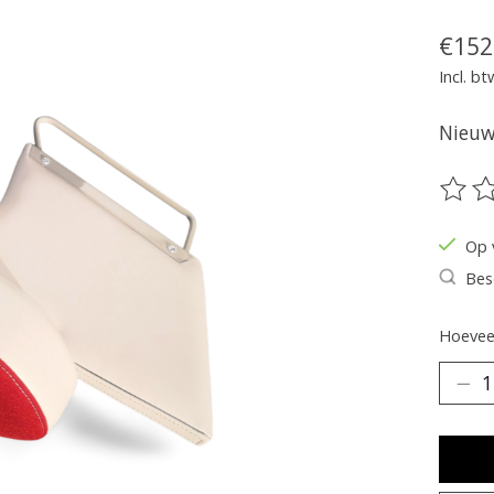
€152
Incl. bt
Nieuw 
De be
Op 
Bes
Hoeveel