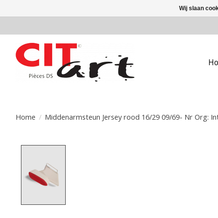
Wij slaan coo
H
Home
/
Middenarmsteun Jersey rood 16/29 09/69- Nr Org: Int
Product image slideshow Items