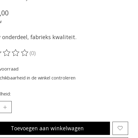
,00
w
onderdeel, fabrieks kwaliteit.
(0)
oordeling van dit product is
0
van de 5
voorraad
chikbaarheid in de winkel controleren
heid:
Toevoegen aan winkelwagen