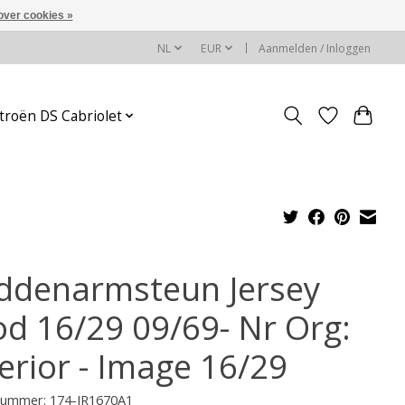
over cookies »
NL
EUR
Aanmelden / Inloggen
troën DS Cabriolet
ddenarmsteun Jersey
od 16/29 09/69- Nr Org:
terior - Image 16/29
lnummer: 174-JR1670A1