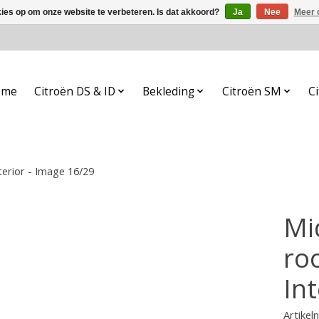
kies op om onze website te verbeteren. Is dat akkoord?
Ja
Nee
Meer 
ome
Citroën DS & ID
Bekleding
Citroën SM
Ci
erior - Image 16/29
Mi
ro
In
Artike