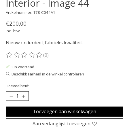
Interior - Image 44
Artikelnummer: 178-C044A1
€200,00
Incl. btw
Nieuw onderdeel, fabrieks kwaliteit.
(0)
De beoordeling van dit product is
0
van de 5
Op voorraad
Beschikbaarheid in de winkel controleren
Hoeveelheid:
Toevoegen aan winkelwagen
Aan verlanglijst toevoegen