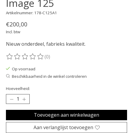
Image 125
Artikelnummer: 178-C125A1
€200,00
Incl. btw
Nieuw onderdeel, fabrieks kwaliteit.
(0)
De beoordeling van dit product is
0
van de 5
Op voorraad
Beschikbaarheid in de winkel controleren
Hoeveelheid:
Toevoegen aan winkelwagen
Aan verlanglijst toevoegen