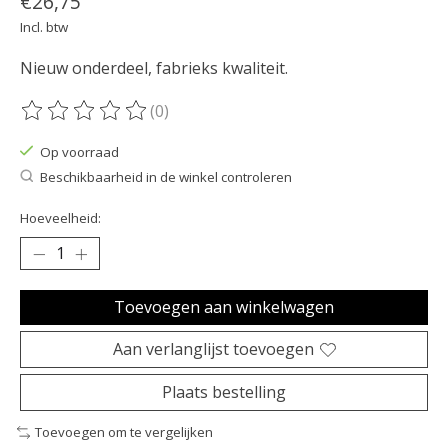
€26,75
Incl. btw
Nieuw onderdeel, fabrieks kwaliteit.
(0)
De beoordeling van dit product is
0
van de 5
Op voorraad
Beschikbaarheid in de winkel controleren
Hoeveelheid:
Toevoegen aan winkelwagen
Aan verlanglijst toevoegen
Plaats bestelling
Toevoegen om te vergelijken