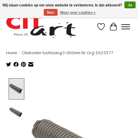
Wij slaan cookies op om onze website te verbeteren. Is dat akkoord?
Ja
Nee
Meer over cookies »
Verlanglijst
Winkelwa
Home
/
Oliekoeler luchtslang l=300mm Nr Org: DX25577
Product image slideshow Items