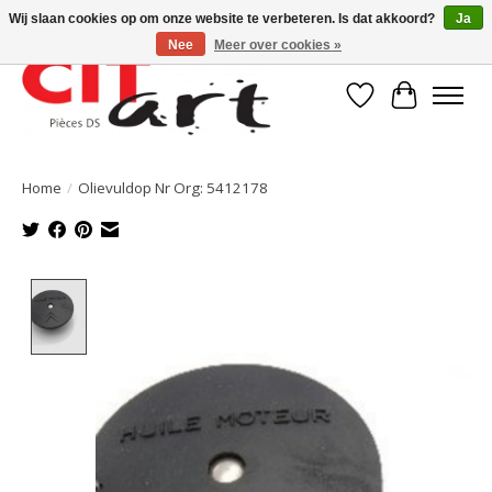
Wij slaan cookies op om onze website te verbeteren. Is dat akkoord?
Ja
Nee
Meer over cookies »
Verlanglijst
Winkelwa
Home
/
Olievuldop Nr Org: 5412178
Product image slideshow Items