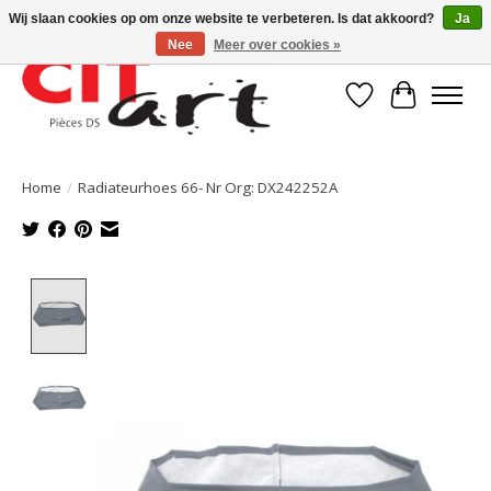
Wij slaan cookies op om onze website te verbeteren. Is dat akkoord?
Ja
Nee
Meer over cookies »
Verlanglijst
Winkelwa
Home
/
Radiateurhoes 66- Nr Org: DX242252A
Product image slideshow Items