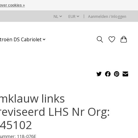
over cookies »
NL
EUR
Aanmelden / Inloggen
troën DS Cabriolet
mklauw links
reviseerd LHS Nr Org:
45102
lnummer: 118-076E