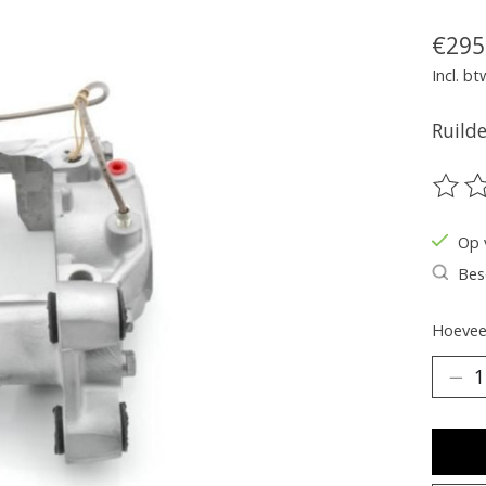
€295
Incl. bt
Ruilde
De be
Op 
Bes
Hoeveel