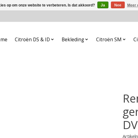
kies op om onze website te verbeteren. Is dat akkoord?
Ja
Nee
Meer 
ome
Citroën DS & ID
Bekleding
Citroën SM
Ci
Re
ge
DV
Artike