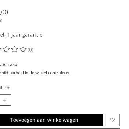
,00
w
el, 1 jaar garantie.
(0)
oordeling van dit product is
0
van de 5
voorraad
chikbaarheid in de winkel controleren
heid:
Toevoegen aan winkelwagen