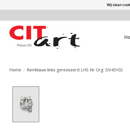
Wij slaan coo
H
Home
/
Remklauw links gereviseerd LHS Nr Org: DV45102
Product image slideshow Items