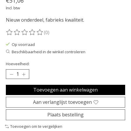
€51,06
Incl. btw
Nieuw onderdeel, fabrieks kwaliteit.
(0)
De beoordeling van dit product is
0
van de 5
Op voorraad
Beschikbaarheid in de winkel controleren
Hoeveelheid:
Toevoegen aan winkelwagen
Aan verlanglijst toevoegen
Plaats bestelling
Toevoegen om te vergelijken