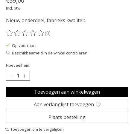
€59,00
Incl. btw
Nieuw onderdeel, fabrieks kwaliteit.
(0)
De beoordeling van dit product is
0
van de 5
Op voorraad
Beschikbaarheid in de winkel controleren
Hoeveelheid:
Toevoegen aan winkelwagen
Aan verlanglijst toevoegen
Plaats bestelling
Toevoegen om te vergelijken