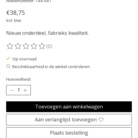
Artikelnummer: 144-041
€38,75
Incl. btw
Nieuw onderdeel, fabrieks kwaliteit.
(0)
De beoordeling van dit product is
0
van de 5
Op voorraad
Beschikbaarheid in de winkel controleren
Hoeveelheid:
Toevoegen aan winkelwagen
Aan verlanglijst toevoegen
Plaats bestelling