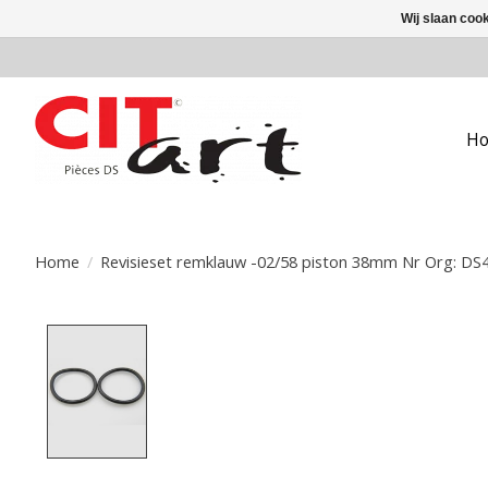
Wij slaan coo
H
Home
/
Revisieset remklauw -02/58 piston 38mm Nr Org: DS
Product image slideshow Items