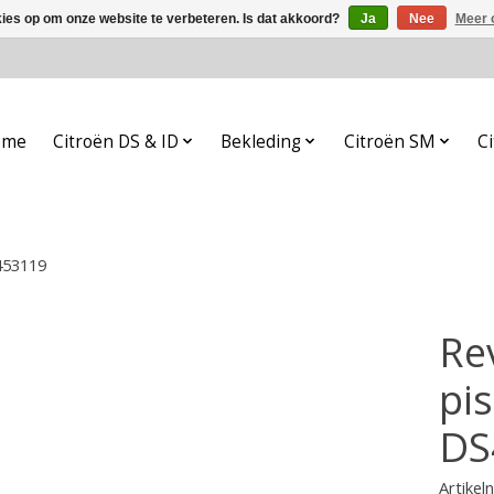
kies op om onze website te verbeteren. Is dat akkoord?
Ja
Nee
Meer 
ome
Citroën DS & ID
Bekleding
Citroën SM
Ci
453119
Re
pi
DS
Artike