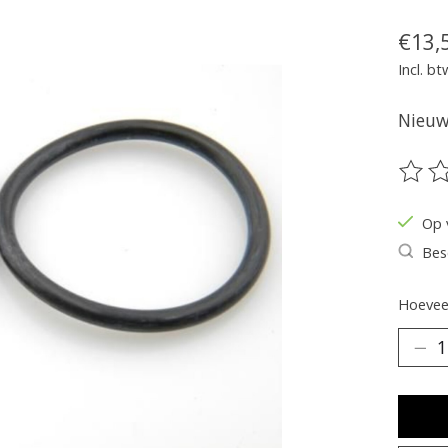
€13,
Incl. bt
Nieuw 
De be
Op 
Bes
Hoeveel