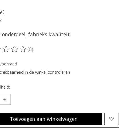
50
w
onderdeel, fabrieks kwaliteit.
(0)
oordeling van dit product is
0
van de 5
voorraad
chikbaarheid in de winkel controleren
heid:
Toevoegen aan winkelwagen