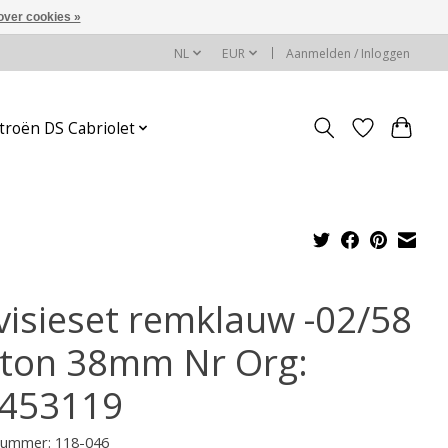
over cookies »
NL
EUR
Aanmelden / Inloggen
troën DS Cabriolet
visieset remklauw -02/58
ston 38mm Nr Org:
453119
lnummer: 118-046