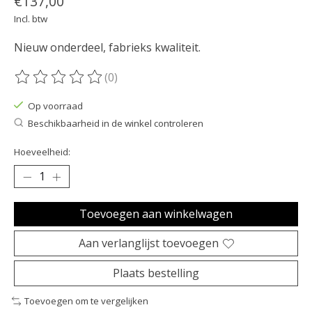
€137,00
Incl. btw
Nieuw onderdeel, fabrieks kwaliteit.
(0)
De beoordeling van dit product is
0
van de 5
Op voorraad
Beschikbaarheid in de winkel controleren
Hoeveelheid:
Toevoegen aan winkelwagen
Aan verlanglijst toevoegen
Plaats bestelling
Toevoegen om te vergelijken