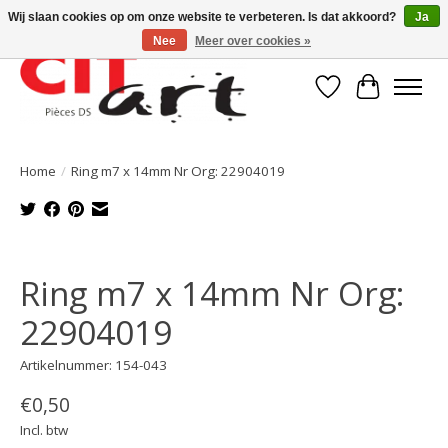
Wij slaan cookies op om onze website te verbeteren. Is dat akkoord?
Ja
Nee
Meer over cookies »
Verlanglijst
Winkelwa
Home
/
Ring m7 x 14mm Nr Org: 22904019
Product image slideshow Items
Ring m7 x 14mm Nr Org:
22904019
Artikelnummer: 154-043
€0,50
Incl. btw