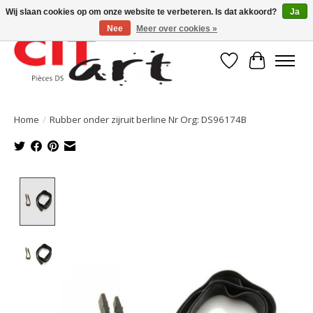
Wij slaan cookies op om onze website te verbeteren. Is dat akkoord?
Ja
Nee
Meer over cookies »
Verlanglijst
Winkelwa
Home
/
Rubber onder zijruit berline Nr Org: DS96174B
Product image slideshow Items