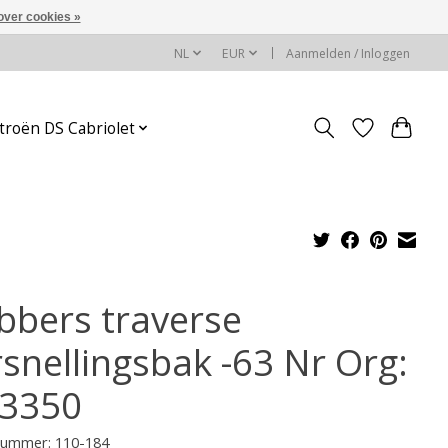
over cookies »
NL
EUR
Aanmelden / Inloggen
troën DS Cabriolet
bbers traverse
rsnellingsbak -63 Nr Org:
3350
lnummer: 110-184