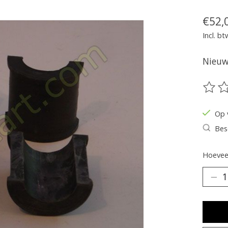
€52,
Incl. bt
Nieuw 
De be
Op 
Bes
Hoeveel