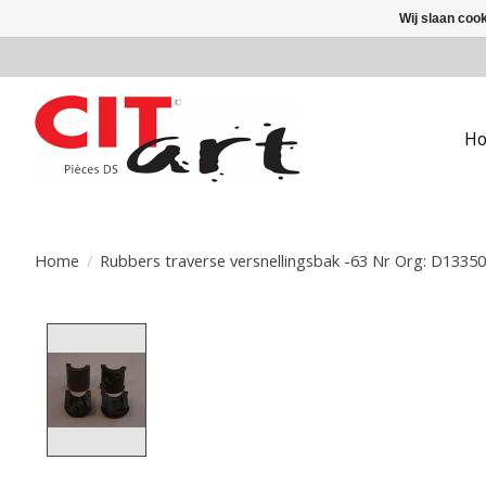
Wij slaan coo
H
Home
/
Rubbers traverse versnellingsbak -63 Nr Org: D13350
Product image slideshow Items