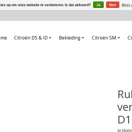
kies op om onze website te verbeteren. Is dat akkoord?
Ja
Nee
Meer 
ome
Citroën DS & ID
Bekleding
Citroën SM
Ci
Ru
ve
D1
Artike