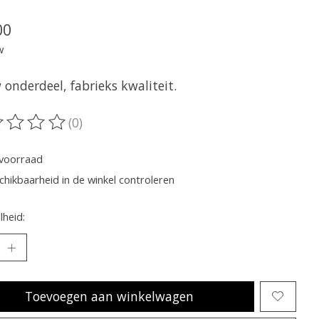
00
w
onderdeel, fabrieks kwaliteit.
(0)
oordeling van dit product is
0
van de 5
voorraad
chikbaarheid in de winkel controleren
heid:
Toevoegen aan winkelwagen