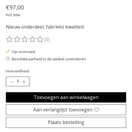
€97,00
Incl. btw
Nieuw onderdeel, fabrieks kwaliteit.
(0)
De beoordeling van dit product is
0
van de 5
Op voorraad
Beschikbaarheid in de winkel controleren
Hoeveelheid:
Toevoegen aan winkelwagen
Aan verlanglijst toevoegen
Plaats bestelling