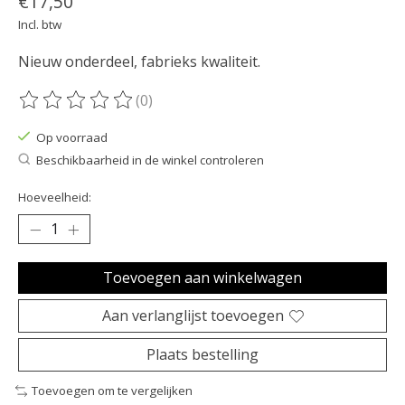
€17,50
Incl. btw
Nieuw onderdeel, fabrieks kwaliteit.
(0)
De beoordeling van dit product is
0
van de 5
Op voorraad
Beschikbaarheid in de winkel controleren
Hoeveelheid:
Toevoegen aan winkelwagen
Aan verlanglijst toevoegen
Plaats bestelling
Toevoegen om te vergelijken