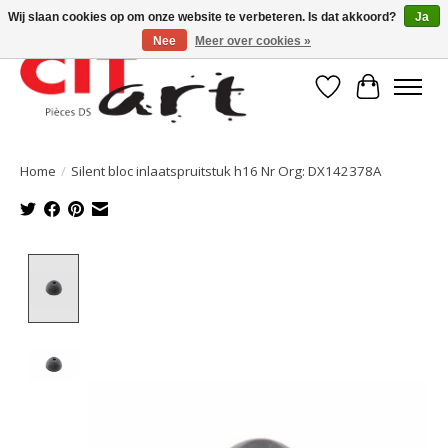
Wij slaan cookies op om onze website te verbeteren. Is dat akkoord?
Ja
Nee
Meer over cookies »
Verlanglijst
Winkelwa
Home
/
Silent bloc inlaatspruitstuk h16 Nr Org: DX142378A
Product image slideshow Items