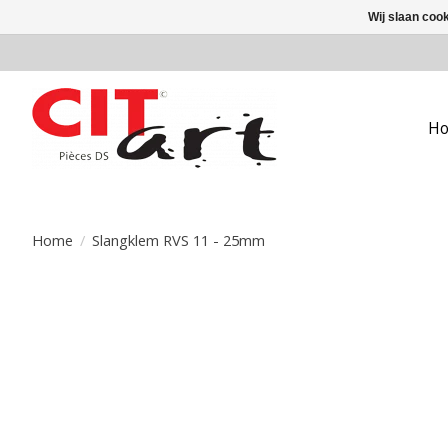
Wij slaan coo
H
Home
/
Slangklem RVS 11 - 25mm
Product image slideshow Items