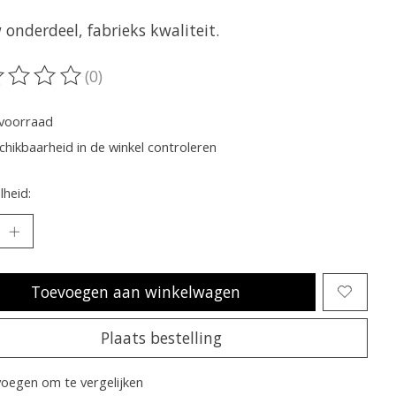
onderdeel, fabrieks kwaliteit.
(0)
oordeling van dit product is
0
van de 5
voorraad
chikbaarheid in de winkel controleren
heid:
Toevoegen aan winkelwagen
Plaats bestelling
oegen om te vergelijken