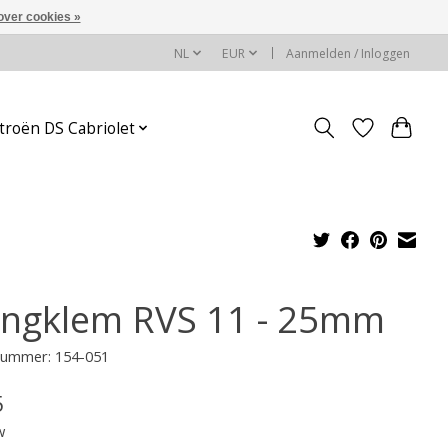
over cookies »
NL
EUR
Aanmelden / Inloggen
troën DS Cabriolet
angklem RVS 11 - 25mm
lnummer: 154-051
5
w