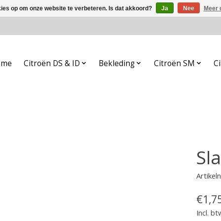
kies op om onze website te verbeteren. Is dat akkoord?
Ja
Nee
Meer 
ome
Citroën DS & ID
Bekleding
Citroën SM
Ci
Sl
Artike
€1,7
Incl. bt