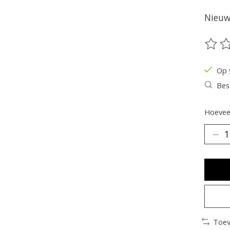
Nieuw 
De be
Op 
Bes
Hoeveel
Toev