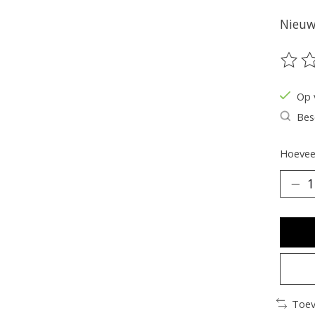
Nieuw 
De be
Op 
Bes
Hoeveel
Toev