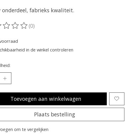
onderdeel, fabrieks kwaliteit.
(0)
oordeling van dit product is
0
van de 5
voorraad
chikbaarheid in de winkel controleren
heid:
Toevoegen aan winkelwagen
Plaats bestelling
oegen om te vergelijken