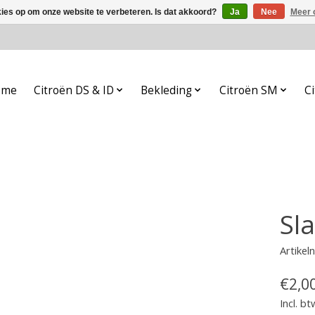
kies op om onze website te verbeteren. Is dat akkoord?
Ja
Nee
Meer 
ome
Citroën DS & ID
Bekleding
Citroën SM
Ci
Sl
Artike
€2,0
Incl. bt