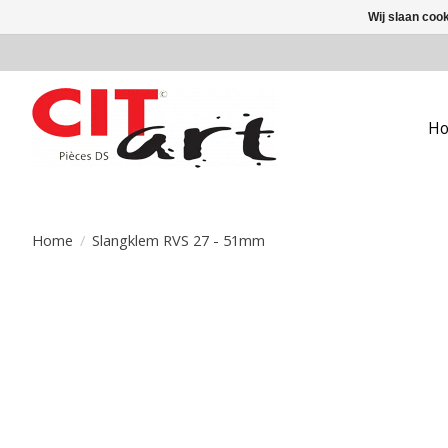
Wij slaan coo
H
Home
/
Slangklem RVS 27 - 51mm
Product image slideshow Items