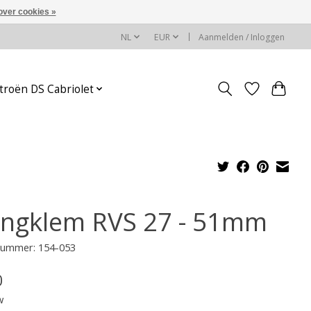
over cookies »
NL
EUR
Aanmelden / Inloggen
troën DS Cabriolet
angklem RVS 27 - 51mm
lnummer: 154-053
0
w