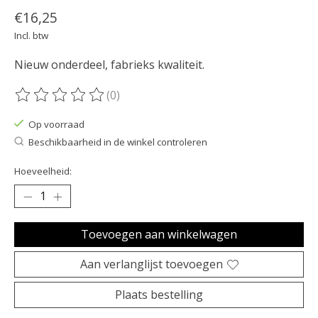
€16,25
Incl. btw
Nieuw onderdeel, fabrieks kwaliteit.
(0)
De beoordeling van dit product is
0
van de 5
Op voorraad
Beschikbaarheid in de winkel controleren
Hoeveelheid:
Toevoegen aan winkelwagen
Aan verlanglijst toevoegen
Plaats bestelling