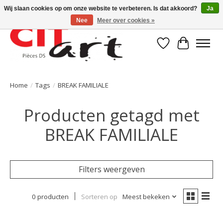
Wij slaan cookies op om onze website te verbeteren. Is dat akkoord?
Ja
Nee
Meer over cookies »
Verlanglijst
Winkelwa
Home
/
Tags
/
BREAK FAMILIALE
Producten getagd met
BREAK FAMILIALE
Filters weergeven
0 producten
Sorteren op
Meest bekeken