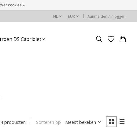
over cookies »
NL
EUR
Aanmelden / Inloggen
troën DS Cabriolet
5
Sorteren op
Meest bekeken
4 producten