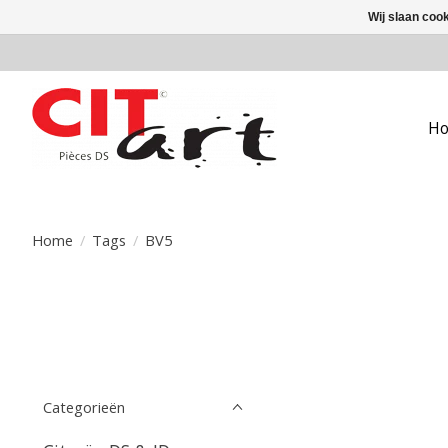
Wij slaan coo
H
Home
/
Tags
/
BV5
Categorieën