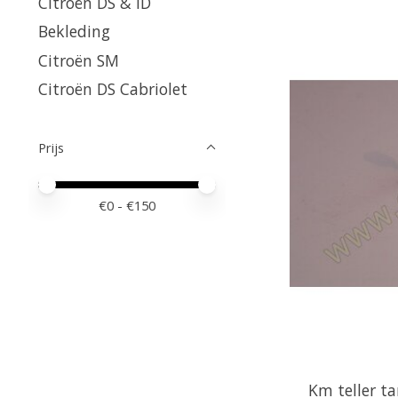
Citroën DS & ID
Bekleding
Citroën SM
Citroën DS Cabriolet
Prijs
Minimale prijswaarde
Price maximum value
€
0
- €
150
Km teller t