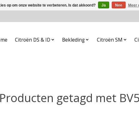
kies op om onze website te verbeteren. Is dat akkoord?
Ja
Nee
Meer 
ome
Citroën DS & ID
Bekleding
Citroën SM
Ci
Producten getagd met BV