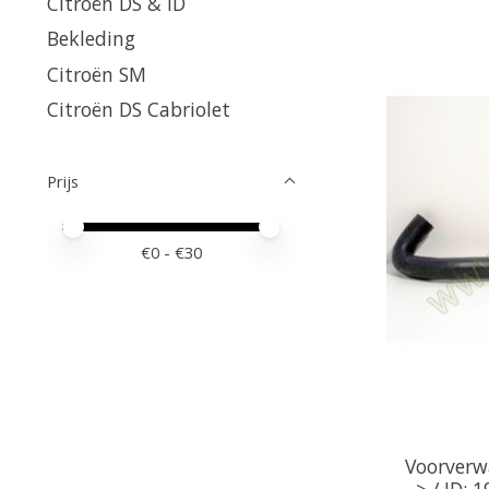
Citroën DS & ID
Bekleding
Citroën SM
Citroën DS Cabriolet
Prijs
Minimale prijswaarde
Price maximum value
€
0
- €
30
Voorverw
> / ID: 