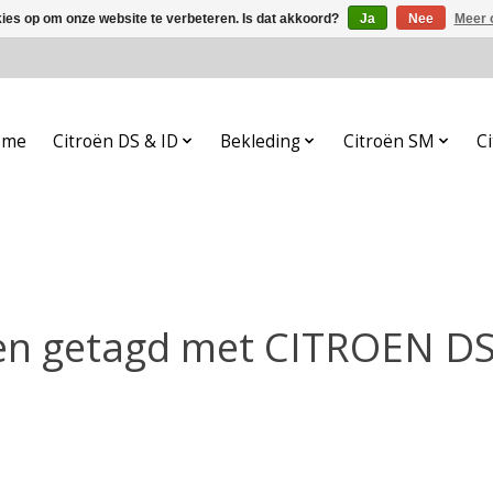
kies op om onze website te verbeteren. Is dat akkoord?
Ja
Nee
Meer 
ome
Citroën DS & ID
Bekleding
Citroën SM
Ci
en getagd met CITROEN DS: