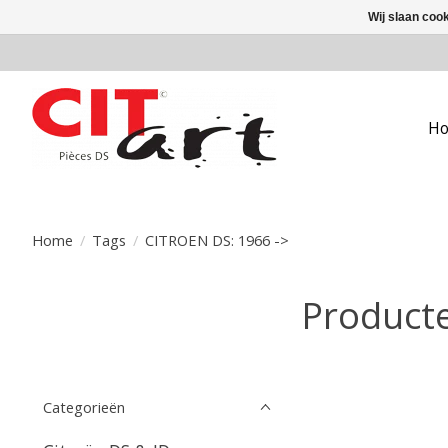
Wij slaan coo
H
Home
/
Tags
/
CITROEN DS: 1966 ->
Product
Categorieën