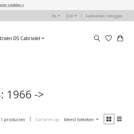
over cookies »
NL
EUR
Aanmelden / Inloggen
troën DS Cabriolet
 1966 ->
Sorteren op
Meest bekeken
1 producten