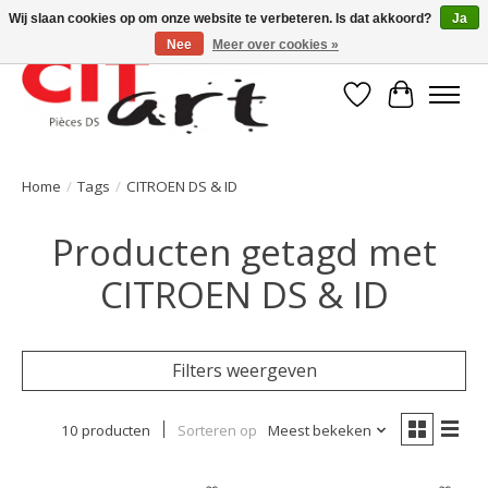
Wij slaan cookies op om onze website te verbeteren. Is dat akkoord?
Ja
Nee
Meer over cookies »
Verlanglijst
Winkelwa
Home
/
Tags
/
CITROEN DS & ID
Producten getagd met
CITROEN DS & ID
Filters weergeven
10 producten
Sorteren op
Meest bekeken