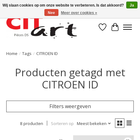
Wij slaan cookies op om onze website te verbeteren. Is dat akkoord?
Ja
Nee
Meer over cookies »
Verlanglijst
Winkelwa
Home
/
Tags
/
CITROEN ID
Producten getagd met
CITROEN ID
Filters weergeven
8 producten
Sorteren op
Meest bekeken