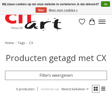
Wij slaan cookies op om onze website te verbeteren. Is dat akkoord?
Ja
Nee
Meer over cookies »
Verlanglijst
Winkelwa
Home
/
Tags
/
CX
Producten getagd met CX
Filters weergeven
0 producten
Sorteren op
Meest bekeken