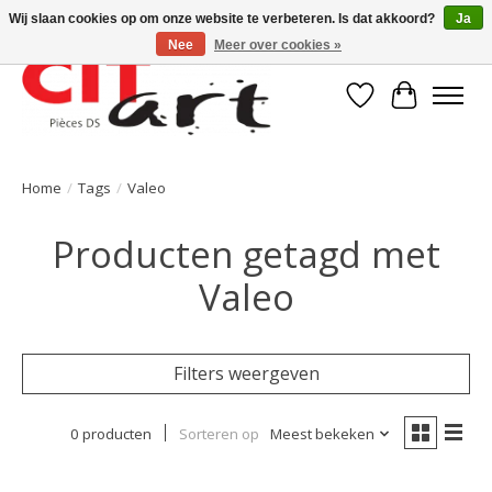
Wij slaan cookies op om onze website te verbeteren. Is dat akkoord?
Ja
Nee
Meer over cookies »
Verlanglijst
Winkelwa
Home
/
Tags
/
Valeo
Producten getagd met
Valeo
Filters weergeven
0 producten
Sorteren op
Meest bekeken