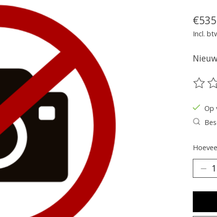
€535
Incl. bt
Nieuw 
De be
Op 
Bes
Hoeveel