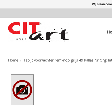
Wij slaan coo
H
Home
/
Tapijt voor/achter remknop grijs 49 Pallas Nr Org: In
Product image slideshow Items