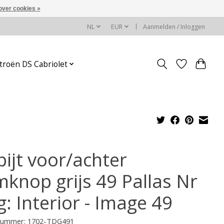
over cookies »
NL
EUR
Aanmelden / Inloggen
troën DS Cabriolet
pijt voor/achter
mknop grijs 49 Pallas Nr
: Interior - Image 49
lnummer: 1702-TDG491