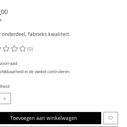
,00
w
onderdeel, fabrieks kwaliteit.
(0)
oordeling van dit product is
0
van de 5
voorraad
chikbaarheid in de winkel controleren
heid:
Toevoegen aan winkelwagen