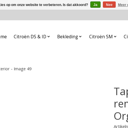
kies op om onze website te verbeteren. Is dat akkoord?
Ja
Nee
Meer 
ome
Citroën DS & ID
Bekleding
Citroën SM
Ci
terior - Image 49
Ta
re
Org
Artike