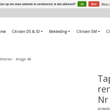
kies op om onze website te verbeteren. Is dat akkoord?
Ja
Nee
Meer 
ome
Citroën DS & ID
Bekleding
Citroën SM
Ci
Interior - Image 46
Ta
re
Nr 
Artike