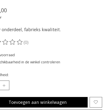
,00
w
onderdeel, fabrieks kwaliteit.
(0)
oordeling van dit product is
0
van de 5
voorraad
chikbaarheid in de winkel controleren
heid:
Toevoegen aan winkelwagen