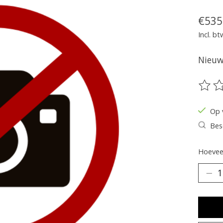
€535
Incl. bt
Nieuw 
De be
Op 
Bes
Hoeveel