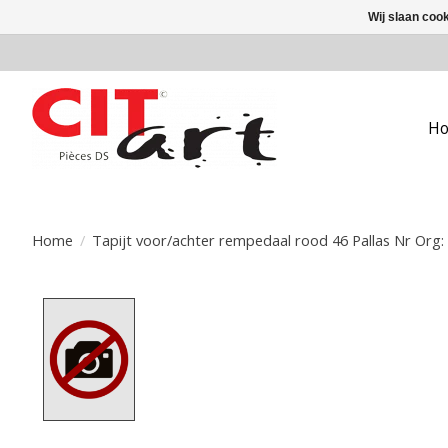
Wij slaan coo
H
Home
/
Tapijt voor/achter rempedaal rood 46 Pallas Nr Org: 
Product image slideshow Items