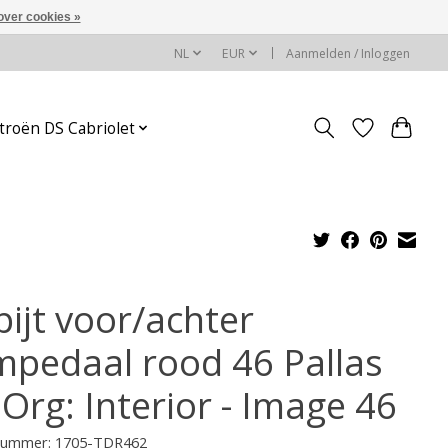
over cookies »
NL
EUR
Aanmelden / Inloggen
troën DS Cabriolet
pijt voor/achter
mpedaal rood 46 Pallas
Org: Interior - Image 46
lnummer: 1705-TDR462