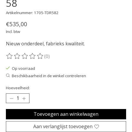
58
Artikelnummer: 1705-TDR582
€535,00
Incl. btw
Nieuw onderdeel, fabrieks kwaliteit.
(0)
De beoordeling van dit product is
0
van de 5
Op voorraad
Beschikbaarheid in de winkel controleren
Hoeveelheid:
Toevoegen aan winkelwagen
Aan verlanglijst toevoegen