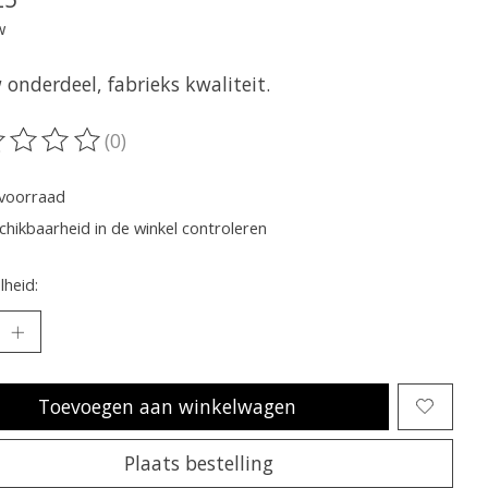
w
onderdeel, fabrieks kwaliteit.
(0)
oordeling van dit product is
0
van de 5
voorraad
chikbaarheid in de winkel controleren
heid:
Toevoegen aan winkelwagen
Plaats bestelling