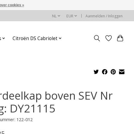
over cookies »
NL
EUR
Aanmelden / Inloggen
s
Citroën DS Cabriolet
rdeelkap boven SEV Nr
g: DY21115
lnummer: 122-012
25