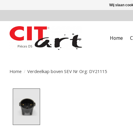
Wij slaan coo
Home
C
Home
/
Verdeelkap boven SEV Nr Org: DY21115
Product image slideshow Items