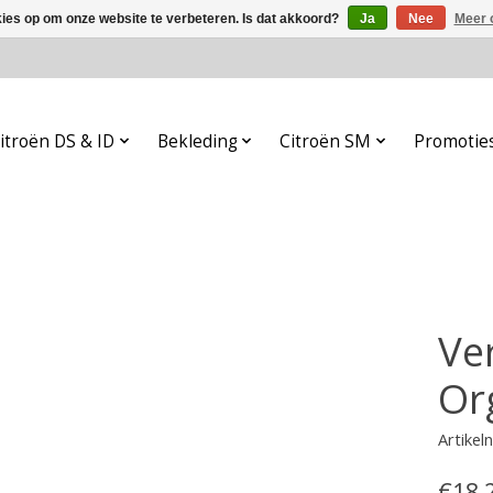
kies op om onze website te verbeteren. Is dat akkoord?
Ja
Nee
Meer 
itroën DS & ID
Bekleding
Citroën SM
Promotie
Ve
Or
Artike
€18,