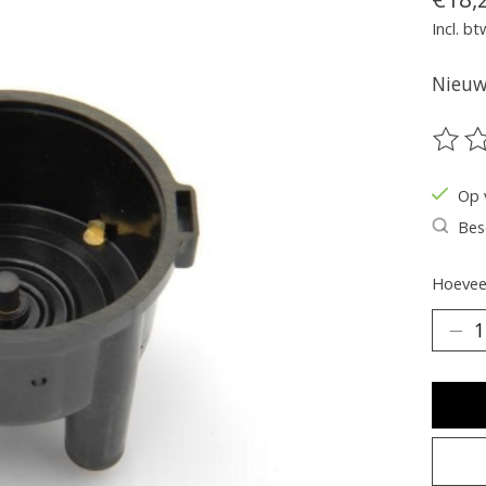
Incl. bt
Nieuw 
De be
Op 
Bes
Hoeveel