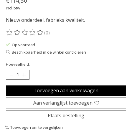
€114,50
Incl. btw
Nieuw onderdeel, fabrieks kwaliteit.
(0)
De beoordeling van dit product is
0
van de 5
Op voorraad
Beschikbaarheid in de winkel controleren
Hoeveelheid:
Toevoegen aan winkelwagen
Aan verlanglijst toevoegen
Plaats bestelling
Toevoegen om te vergelijken